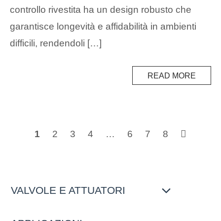
controllo rivestita ha un design robusto che
garantisce longevità e affidabilità in ambienti
difficili, rendendoli […]
READ MORE
Posts
1
2
3
4
…
6
7
8
navigation
VALVOLE E ATTUATORI